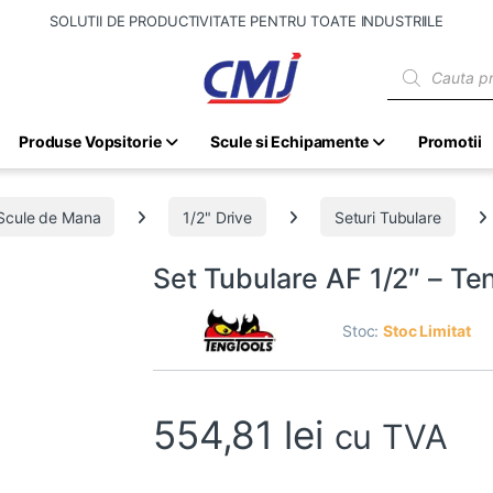
SOLUTII DE PRODUCTIVITATE PENTRU TOATE INDUSTRIILE
Products sear
Produse Vopsitorie
Scule si Echipamente
Promotii
Scule de Mana
1/2" Drive
Seturi Tubulare
Set Tubulare AF 1/2″ – T
Stoc:
Stoc Limitat
554,81
lei
cu TVA