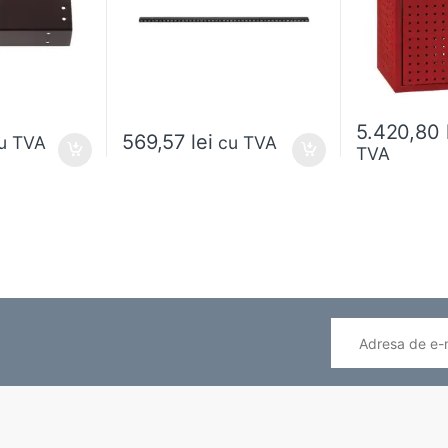
5.420,80
569,57
lei
u TVA
cu TVA
TVA
ese în pagina produsului.