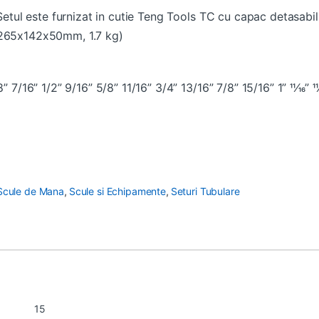
 Setul este furnizat in cutie Teng Tools TC cu capac detasabil
 (265x142x50mm, 1.7 kg)
/16” 1/2” 9/16” 5/8” 11/16” 3/4” 13/16” 7/8” 15/16” 1” 11⁄16” 11⁄8” 
Scule de Mana
,
Scule si Echipamente
,
Seturi Tubulare
15