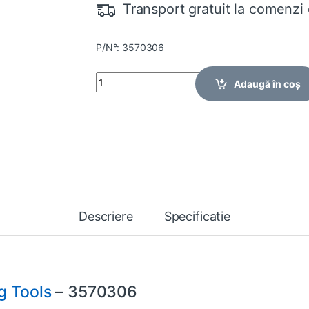
Transport gratuit la comenzi 
P/N°: 3570306
Quantity
Adaugă în coș
Descriere
Specificatie
g Tools
– 3570306