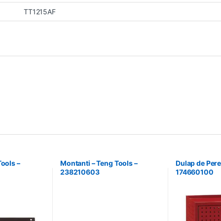
TT1215AF
Tools –
Montanti – Teng Tools –
Dulap de Pere
238210603
174660100