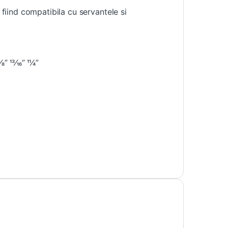
 fiind compatibila cu servantele si
13⁄16” 11⁄4”