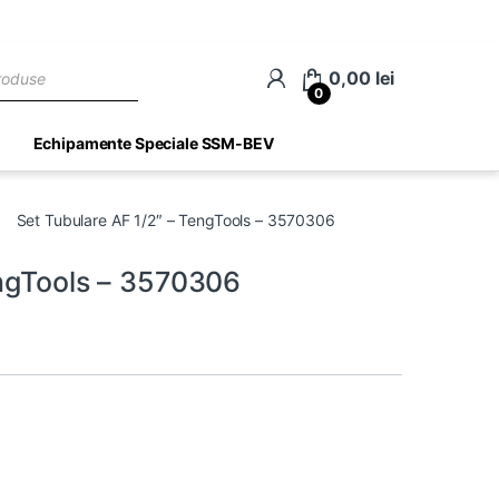
ch
0,00
lei
0
Echipamente Speciale SSM-BEV
Set Tubulare AF 1/2″ – TengTools – 3570306
engTools – 3570306