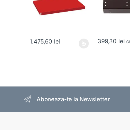
399,30
lei
1.475,60
lei
c
Acest produs are mai multe variații. Opțiunile pot fi al
Brands Carousel
Aboneaza-te la Newsletter