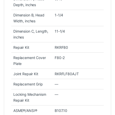
Depth, inches
Dimension B, Head
1-1/4
Width, inches
Dimension C, Length,
11-1/4
inches
Repair Kit
RKRF80
Replacement Cover
F80-2
Plate
Joint Repair Kit
RKRFLF80AJT
Replacement Grip
—
Locking Mechanism
—
Repair Kit
ASME®/ANSI®
B107.10