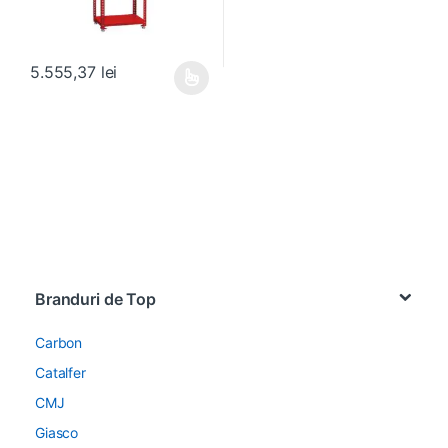
5.555,37
lei
Acest produs are mai multe variații. Opțiunile pot fi alese în pagin
Brands Carousel
Branduri de Top
Carbon
Catalfer
CMJ
Giasco