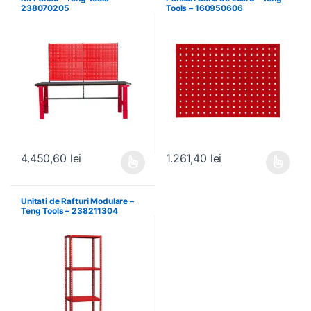
238070205
Tools – 160950606
4.450,60
lei
1.261,40
lei
Acest produs are mai multe variații. Opțiunile pot fi alese în pagin
Acest produs are mai multe variați
Unitati de Rafturi Modulare –
Teng Tools – 238211304