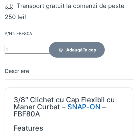
Transport gratuit la comenzi de peste
250 lei!
P/N°: FBF80A
Quantity
Adaugă în coș
Descriere
3/8″ Clichet cu Cap Flexibil cu
Maner Curbat –
SNAP-ON
–
FBF80A
Features