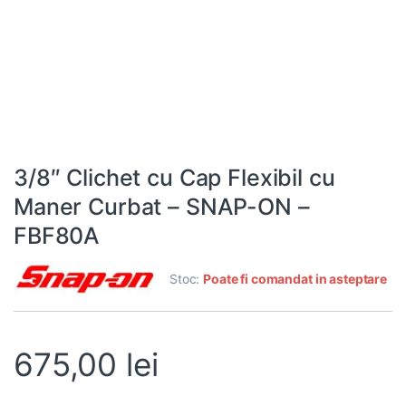
3/8″ Clichet cu Cap Flexibil cu
Maner Curbat – SNAP-ON –
FBF80A
Stoc:
Poate fi comandat in asteptare
675,00
lei