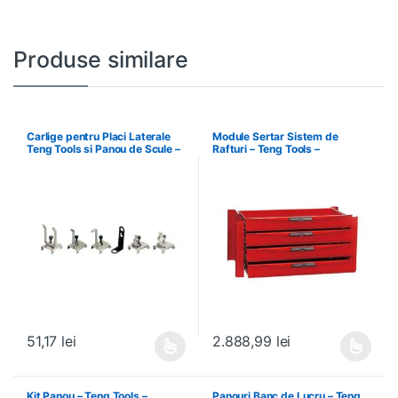
Produse similare
Carlige pentru Placi Laterale
Module Sertar Sistem de
Teng Tools si Panou de Scule –
Rafturi – Teng Tools –
Teng Tools – 69940708
238210306
51,17
lei
2.888,99
lei
Acest produs are mai multe variații. Opțiunile pot fi alese în pagin
Acest produs are mai multe variați
Kit Panou – Teng Tools –
Panouri Banc de Lucru – Teng