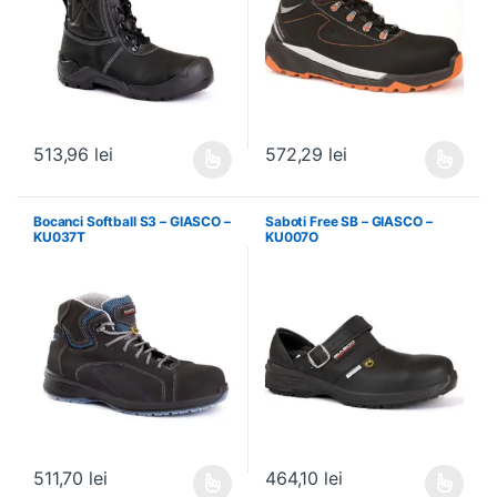
513,96
lei
572,29
lei
Acest produs are mai multe variații. Opțiunile pot fi alese în pagin
Acest produs are mai multe variați
Bocanci Softball S3 – GIASCO –
Saboti Free SB – GIASCO –
KU037T
KU007O
511,70
lei
464,10
lei
Acest produs are mai multe variații. Opțiunile pot fi alese în pagin
Acest produs are mai multe variați