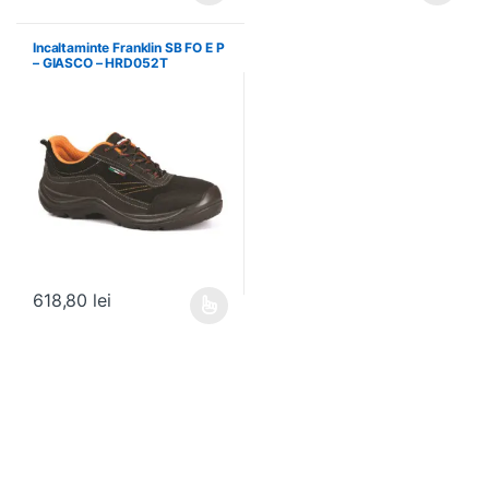
Incaltaminte Franklin SB FO E P
– GIASCO – HRD052T
618,80
lei
Acest produs are mai multe variații. Opțiunile pot fi alese în pagin