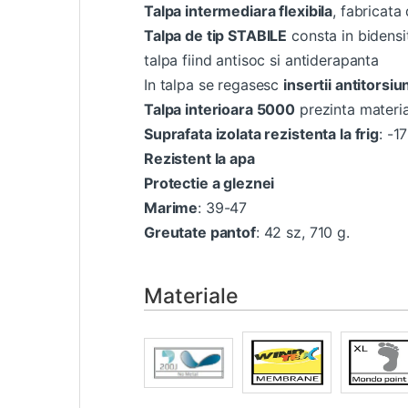
Talpa intermediara flexibila
, fabricat
Talpa de tip STABILE
consta in bidensit
talpa fiind antisoc si antiderapanta
In talpa se regasesc
insertii antitorsiu
Talpa interioara 5000
prezinta materia
Suprafata izolata rezistenta la frig
: -1
Rezistent la apa
Protectie a gleznei
Marime
: 39-47
Greutate pantof
: 42 sz, 710 g.
Materiale