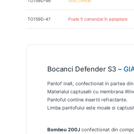
TO159D-46
Stoc Limitat
TO159D-47
Poate fi comandat în așteptare
Bocanci Defender S3 –
GI
Pantof inalt, confectionat in partea din
Materialul captuselii cu membrana Windte
Pantoful contine insertii refractante.
Limba pantofului este moale si captusi
Bombeu 200J
confectionat din compo