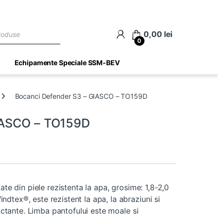
ch
0,00
lei
0
Echipamente Speciale SSM-BEV
Bocanci Defender S3 – GIASCO – TO159D
IASCO – TO159D
ate din piele rezistenta la apa, grosime: 1,8-2,0
dtex®, este rezistent la apa, la abraziuni si
ractante. Limba pantofului este moale si