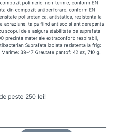
compozit polimeric, non-termic, conform EN
cata din compozit antiperforare, conform EN
sitate poliuretanica, antistatica, rezistenta la
la abraziune, talpa fiind antisoc si antiderapanta
 cu scopul de a asigura stabilitate pe suprafata
0 prezinta materiale extraconfort: respirabil,
ibacterian Suprafata izolata rezistenta la frig:
i Marime: 39-47 Greutate pantof: 42 sz, 710 g.
de peste 250 lei!