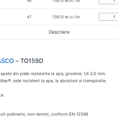
46
738,10
lei
cu TVA
47
738,10
lei
cu TVA
Descriere
ASCO
– TO159D
 spate din piele rezistenta la apa, grosime: 1,8-2,0 mm.
x®, este rezistent la apa, la abraziuni si transpiratie.
ta.
zit polimeric, non-termic, conform EN 12568