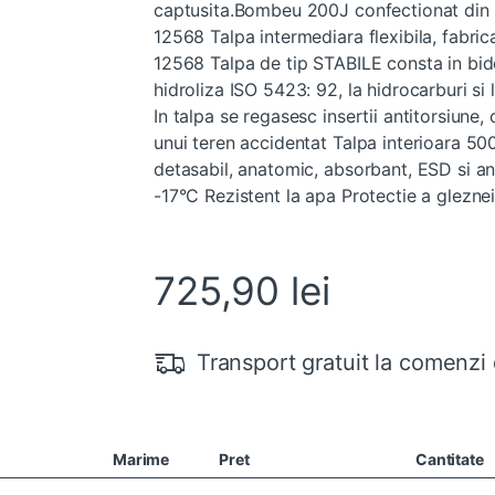
captusita.Bombeu 200J confectionat din 
12568 Talpa intermediara flexibila, fabri
12568 Talpa de tip STABILE consta in biden
hidroliza ISO 5423: 92, la hidrocarburi si 
In talpa se regasesc insertii antitorsiune,
unui teren accidentat Talpa interioara 500
detasabil, anatomic, absorbant, ESD si ant
-17°C Rezistent la apa Protectie a glezne
725,90
lei
Transport gratuit la comenzi 
Marime
Pret
Cantitate