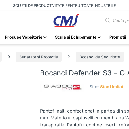
SOLUTII DE PRODUCTIVITATE PENTRU TOATE INDUSTRIILE
Products sear
Produse Vopsitorie
Scule si Echipamente
Promotii
Sanatate si Protectie
Bocanci de Securitate
Bocanci Defender S3 – G
Stoc:
Stoc Limitat
Pantof inalt, confectionat in partea din sp
mm. Materialul captuselii cu membrana Win
transpiratie. Pantoful contine insertii ref