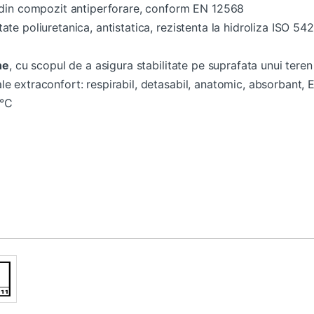
a din compozit antiperforare, conform EN 12568
ate poliuretanica, antistatica, rezistenta la hidroliza ISO 542
ne
, cu scopul de a asigura stabilitate pe suprafata unui tere
le extraconfort: respirabil, detasabil, anatomic, absorbant, 
7°C