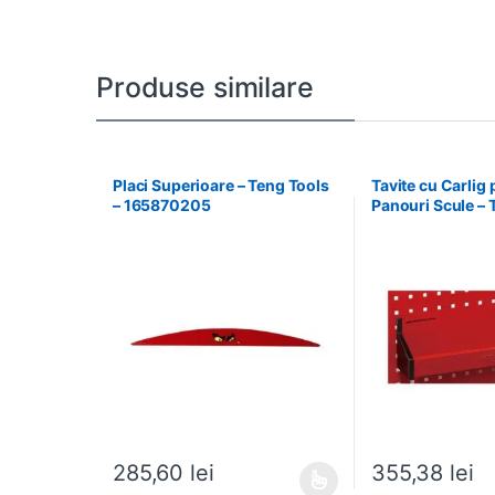
Produse similare
Placi Superioare – Teng Tools
Tavite cu Carlig
– 165870205
Panouri Scule – 
174630301
285,60
lei
355,38
lei
Acest produs are mai multe variații. Opțiunile pot fi al
Acest produs are m