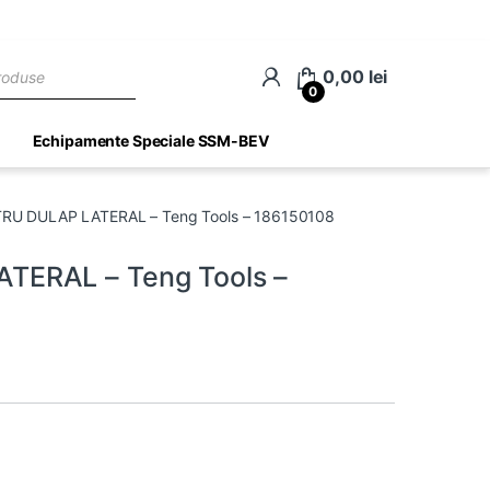
ch
0,00
lei
0
Echipamente Speciale SSM-BEV
U DULAP LATERAL – Teng Tools – 186150108
ERAL – Teng Tools –