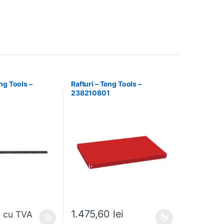
ng Tools –
Rafturi – Teng Tools –
238210801
i
1.475,60
lei
cu TVA
 alese în pagina produsului.
Acest produs are mai multe variații. Opțiunile pot