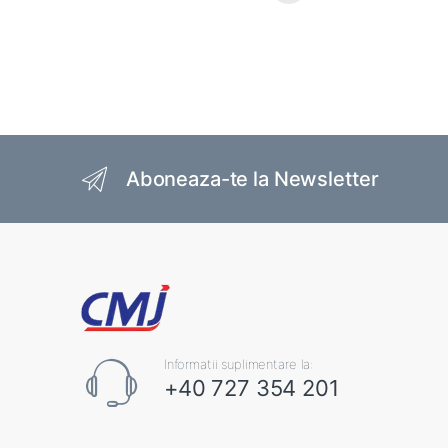
Brands Carousel
Aboneaza-te la Newsletter
Informatii suplimentare la:
+40 727 354 201