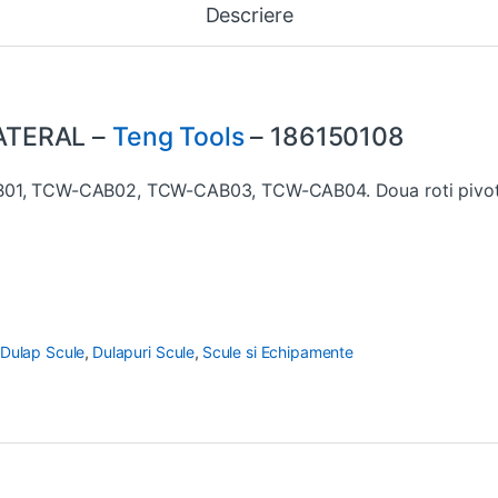
Descriere
ATERAL –
Teng Tools
– 186150108
B01, TCW-CAB02, TCW-CAB03, TCW-CAB04. Doua roti pivotant
 Dulap Scule
,
Dulapuri Scule
,
Scule si Echipamente