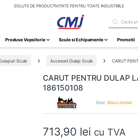
SOLUTII DE PRODUCTIVITATE PENTRU TOATE INDUSTRIILE
Products sear
Produse Vopsitorie
Scule si Echipamente
Promotii
Dulapuri Scule
Accesorii Dulap Scule
CARUT PENTR
CARUT PENTRU DULAP LAT
186150108
Stoc:
Stoc Limitat
713,90
lei
cu TVA