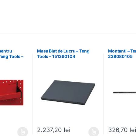
 pentru
Masa Blat de Lucru – Teng
Montanti – Te
Teng Tools –
Tools – 151360104
238080105
326,70
le
2.237,20
lei
ese în pagina produsului.
ai multe variații. Opțiunile pot fi alese în pagina produsului.
Acest produs are mai multe variații. Opțiunile pot fi