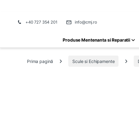
+40 727 354 201
info@cmj.ro
Produse Mentenanta si Reparatii
Prima pagină
Scule si Echipamente