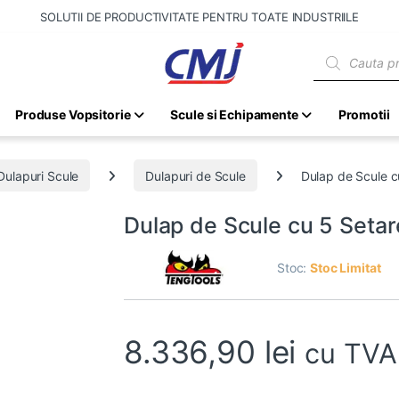
SOLUTII DE PRODUCTIVITATE PENTRU TOATE INDUSTRIILE
Products sear
Produse Vopsitorie
Scule si Echipamente
Promotii
Dulapuri Scule
Dulapuri de Scule
Dulap de Scule c
Dulap de Scule cu 5 Seta
Stoc:
Stoc Limitat
8.336,90
lei
cu TVA