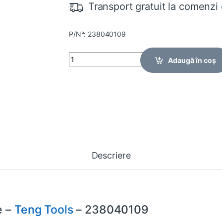
Transport gratuit la comenzi 
P/N°: 238040109
Quantity
Adaugă în coș
Descriere
e –
Teng Tools
– 238040109