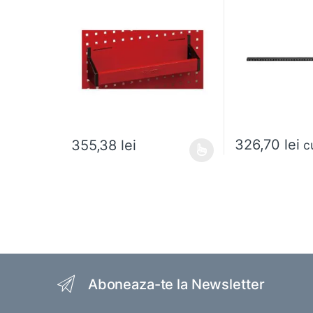
326,70
lei
355,38
lei
c
Acest produs are mai multe variații. Opțiunile pot fi al
Brands Carousel
Aboneaza-te la Newsletter