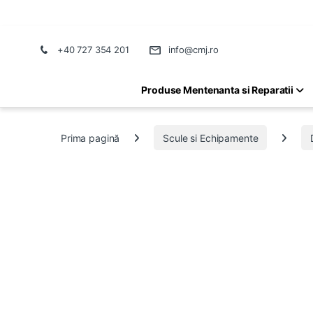
+40 727 354 201
info@cmj.ro
Produse Mentenanta si Reparatii
Prima pagină
Scule si Echipamente