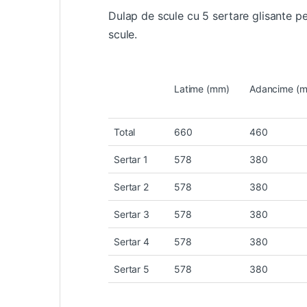
Dulap de scule cu 5 sertare glisante pe
scule.
Latime (mm)
Adancime (
Total
660
460
Sertar 1
578
380
Sertar 2
578
380
Sertar 3
578
380
Sertar 4
578
380
Sertar 5
578
380