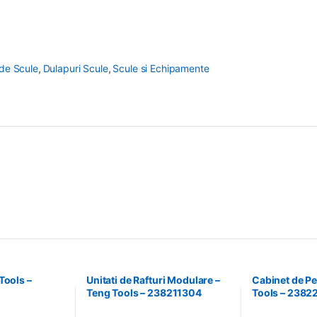
 de Scule
,
Dulapuri Scule
,
Scule si Echipamente
Tools –
Unitati de Rafturi Modulare –
Cabinet de Pe
Teng Tools – 238211304
Tools – 2382