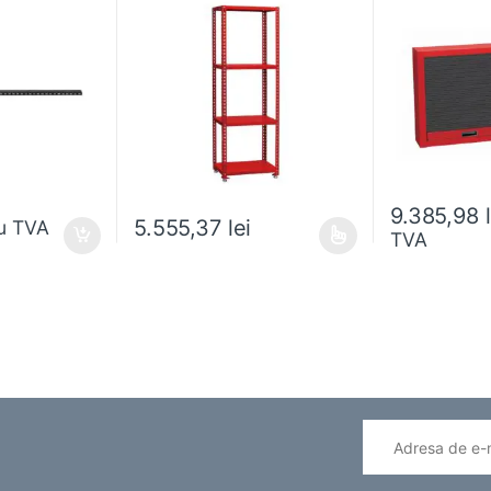
9.385,98
5.555,37
lei
u TVA
TVA
ese în pagina produsului.
Acest produs are mai multe variații. Opțiunile pot fi