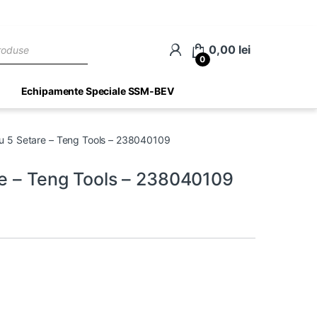
ch
0,00
lei
0
Echipamente Speciale SSM-BEV
u 5 Setare – Teng Tools – 238040109
re – Teng Tools – 238040109