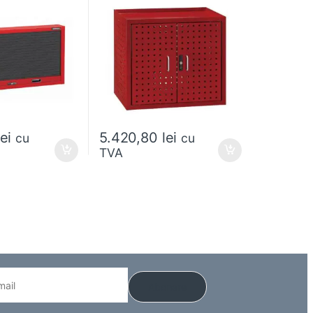
lei
5.420,80
lei
cu
cu
TVA
 alese în pagina produsului.