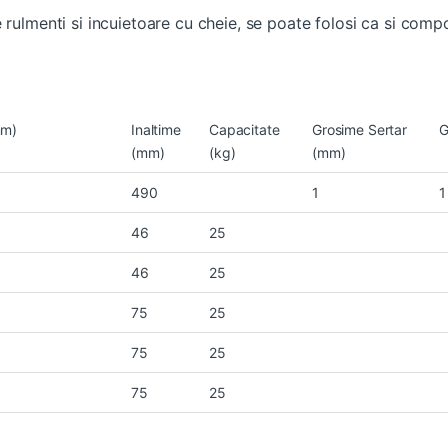
 rulmenti si incuietoare cu cheie, se poate folosi ca si com
mm)
Inaltime
Capacitate
Grosime Sertar
G
(mm)
(kg)
(mm)
490
1
1
46
25
46
25
75
25
75
25
75
25