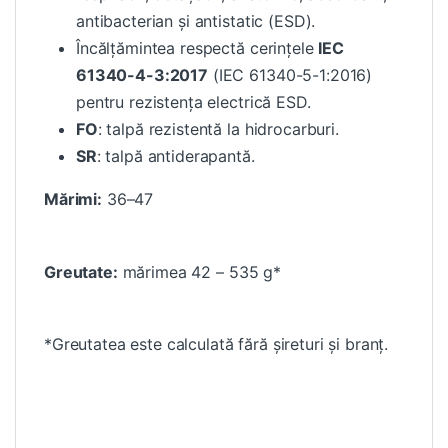
antibacterian și antistatic (ESD).
Încălțămintea respectă cerințele
IEC
61340-4-3:2017
(IEC 61340-5-1:2016)
pentru rezistența electrică ESD.
FO
: talpă rezistentă la hidrocarburi.
SR
: talpă antiderapantă.
Mărimi:
36–47
Greutate:
mărimea 42 – 535 g*
*Greutatea este calculată fără șireturi și branț.