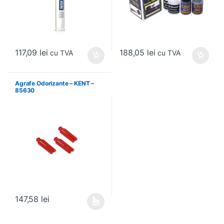
117,09
lei
188,05
lei
cu TVA
cu TVA
Agrafe Odorizante – KENT –
85630
147,58
lei
Acest produs are mai multe variații. Opțiunile pot fi alese în pagin