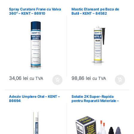
Spray Curatare Frane cu Valva
Mastic Etansant pe Baza de
360° – KENT – 86910
Butil – KENT – 84582
34,06
lei
98,86
lei
cu TVA
cu TVA
Adeziv Umplere Otel – KENT –
Solutie 2K Super-Rapida
86694
pentru Reparatii Materiale –
WETOR – WQB2