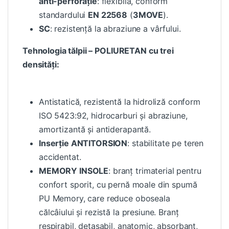
anti-perforație
: flexibilă, conform
standardului
EN 22568
(
3MOVE
).
SC
: rezistență la abraziune a vârfului.
Tehnologia tălpii – POLIURETAN cu trei
densități:
Antistatică, rezistentă la hidroliză conform
ISO 5423:92, hidrocarburi și abraziune,
amortizantă și antiderapantă.
Inserție ANTITORSION
: stabilitate pe teren
accidentat.
MEMORY INSOLE
: branț trimaterial pentru
confort sporit, cu pernă moale din spumă
PU Memory, care reduce oboseala
călcâiului și rezistă la presiune. Branț
respirabil, detașabil, anatomic, absorbant,