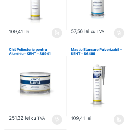
57,56
lei
109,41
lei
cu TVA
Acest produs are mai multe variații. Opțiunile pot fi alese în pagin
Chit Poliesteric pentru
Mastic Etansare Pulverizabil –
Aluminiu – KENT – 86941
KENT – 86499
251,32
lei
109,41
lei
cu TVA
Acest produs are mai multe variați