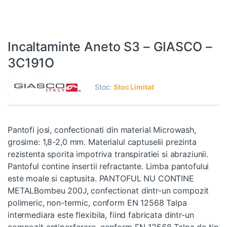
Incaltaminte Aneto S3 – GIASCO –
3C191O
Stoc:
Stoc Limitat
Pantofi josi, confectionati din material Microwash,
grosime: 1,8-2,0 mm. Materialul captuselii prezinta
rezistenta sporita impotriva transpiratiei si abraziunii.
Pantoful contine insertii refractante. Limba pantofului
este moale si captusita. PANTOFUL NU CONTINE
METALBombeu 200J, confectionat dintr-un compozit
polimeric, non-termic, conform EN 12568 Talpa
intermediara este flexibila, fiind fabricata dintr-un
compozit antiperforare, conform EN 12568 Talpa de tip