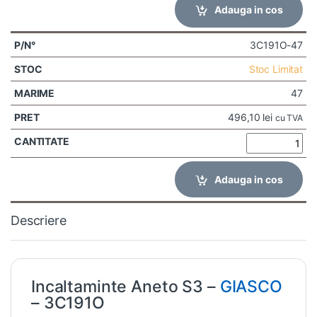
Adauga in cos
3C191O-47
Stoc Limitat
47
496,10
lei
cu TVA
Adauga in cos
Descriere
Incaltaminte Aneto S3 –
GIASCO
– 3C191O