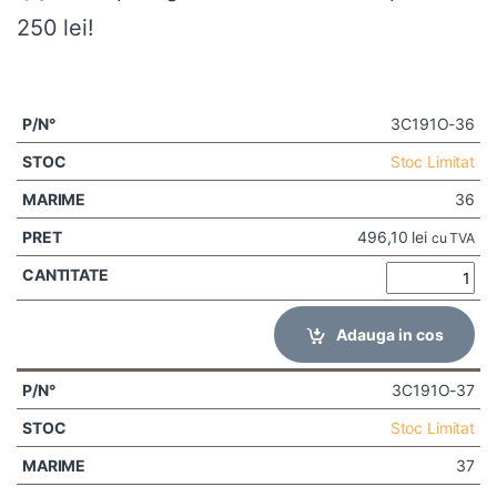
250 lei!
3C191O-36
Stoc Limitat
36
496,10
lei
cu TVA
Adauga in cos
3C191O-37
Stoc Limitat
37