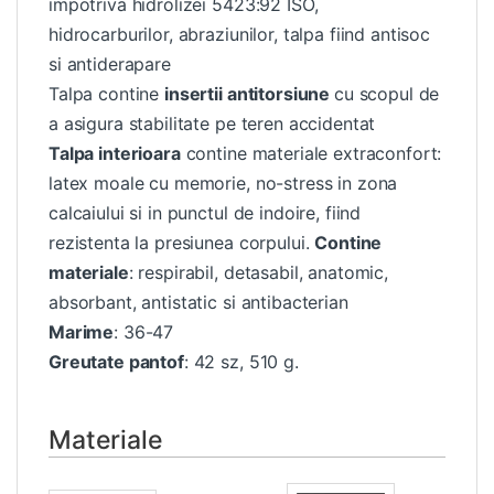
impotriva hidrolizei 5423:92 ISO,
hidrocarburilor, abraziunilor, talpa fiind antisoc
si antiderapare
Talpa contine
insertii antitorsiune
cu scopul de
a asigura stabilitate pe teren accidentat
Talpa interioara
contine materiale extraconfort:
latex moale cu memorie, no-stress in zona
calcaiului si in punctul de indoire, fiind
rezistenta la presiunea corpului.
Contine
materiale
: respirabil, detasabil, anatomic,
absorbant, antistatic si antibacterian
Marime
: 36-47
Greutate pantof
: 42 sz, 510 g.
Materiale