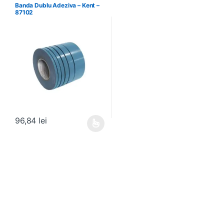
Banda Dublu Adeziva – Kent –
87102
96,84
lei
Acest produs are mai multe variații. Opțiunile pot fi alese în pagin
Brands Carousel