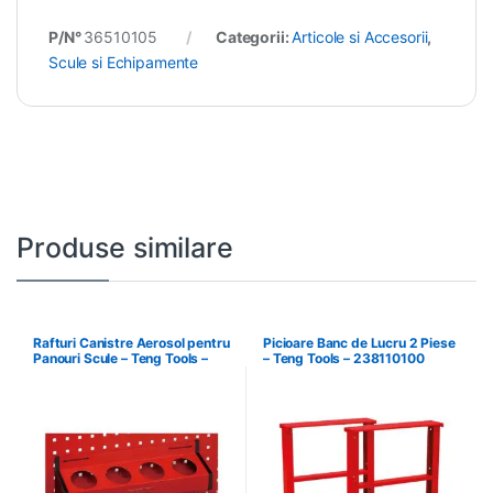
P/N°
36510105
Categorii:
Articole si Accesorii
,
Scule si Echipamente
Produse similare
Rafturi Canistre Aerosol pentru
Picioare Banc de Lucru 2 Piese
Panouri Scule – Teng Tools –
– Teng Tools – 238110100
174620302