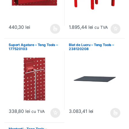
1.895,44
lei
440,30
lei
cu TVA
Acest produs are mai multe variații. Opțiunile pot fi alese în pagin
Suport Agatare – Teng Tools –
Blat de Lucru – Teng Tools –
177520103
238120208
338,80
lei
3.083,41
lei
cu TVA
Acest produs are mai multe variați
Montanti – Teng Tools –