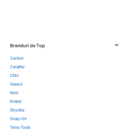
Brands Carousel
Branduri de Top
Carbon
Catalfer
CMJ
Giasco
Kent
Kristal
Skydda
Snap-On
Teng Tools