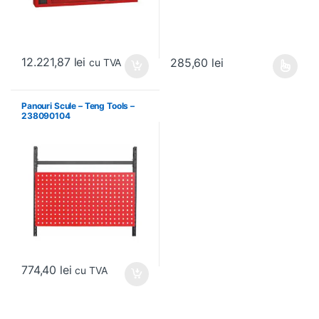
12.221,87
lei
285,60
lei
cu TVA
Acest produs are mai multe variați
Panouri Scule – Teng Tools –
238090104
774,40
lei
cu TVA