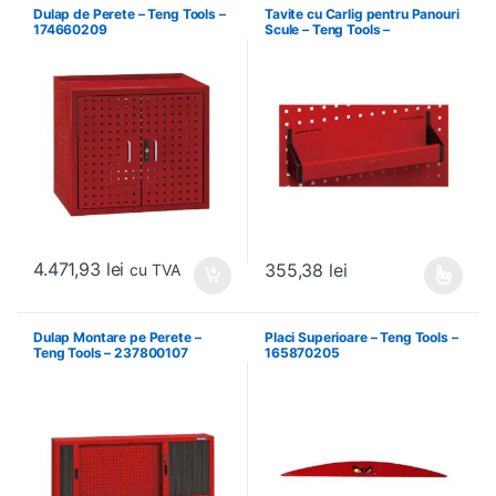
Dulap de Perete – Teng Tools –
Tavite cu Carlig pentru Panouri
174660209
Scule – Teng Tools –
174630301
4.471,93
lei
355,38
lei
cu TVA
Acest produs are mai multe variați
Dulap Montare pe Perete –
Placi Superioare – Teng Tools –
Teng Tools – 237800107
165870205