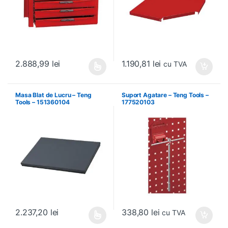
1.190,81
lei
2.888,99
lei
cu TVA
Acest produs are mai multe variații. Opțiunile pot fi alese în pagin
Masa Blat de Lucru – Teng
Suport Agatare – Teng Tools –
Tools – 151360104
177520103
338,80
lei
2.237,20
lei
cu TVA
Acest produs are mai multe variații. Opțiunile pot fi alese în pagin