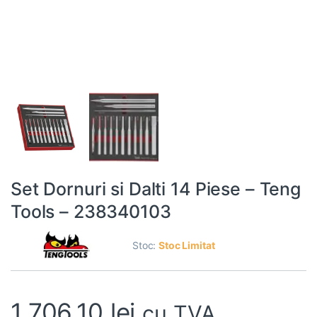
Set Dornuri si Dalti 14 Piese – Teng
Tools – 238340103
Stoc:
Stoc Limitat
1.706,10
lei
cu TVA