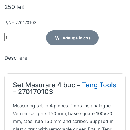
250 lei!
P/N°: 270170103
Quantity
Adaugă în coș
Descriere
Set Masurare 4 buc –
Teng Tools
– 270170103
Measuring set in 4 pieces. Contains analogue
Vernier callipers 150 mm, base square 100×70
mm, steel rule 150 mm and scriber. Supplied in
plastic tray with removable cover. Fits in Teng