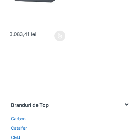
3.083,41
lei
Acest produs are mai multe variații. Opțiunile pot fi alese în pagin
Brands Carousel
Branduri de Top
Carbon
Catalfer
CMJ