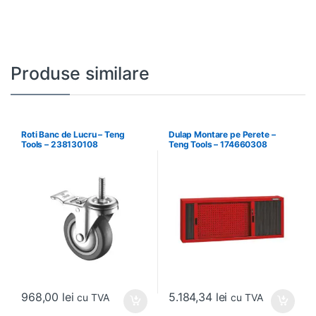
Produse similare
Roti Banc de Lucru – Teng
Dulap Montare pe Perete –
Tools – 238130108
Teng Tools – 174660308
968,00
lei
5.184,34
lei
cu TVA
cu TVA