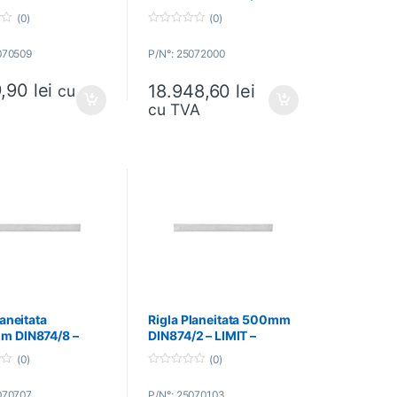
509
LIMIT – 25072000
(0)
(0)
0
o
070509
P/N°: 25072000
u
t
o
9,90
lei
18.948,60
lei
f
cu
5
cu TVA
laneitata
Rigla Planeitata 500mm
 DIN874/8 –
DIN874/2 – LIMIT –
– 25070707
25070103
(0)
(0)
0
o
070707
P/N°: 25070103
u