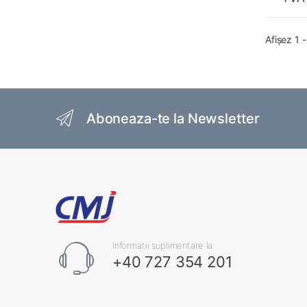
Afișez 1 
Brands Carousel
Aboneaza-te la Newsletter
Informatii suplimentare la:
+40 727 354 201