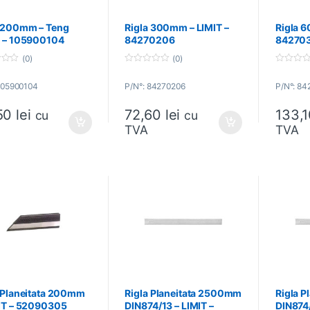
a 200mm – Teng
Rigla 300mm – LIMIT –
Rigla 
s – 105900104
84270206
84270
(0)
(0)
0
0
o
o
105900104
P/N°: 84270206
P/N°: 8
u
u
t
t
o
o
50
lei
72,60
lei
133,
f
f
cu
cu
5
5
TVA
TVA
 Planeitata 200mm
Rigla Planeitata 2500mm
Rigla 
MIT – 52090305
DIN874/13 – LIMIT –
DIN874/