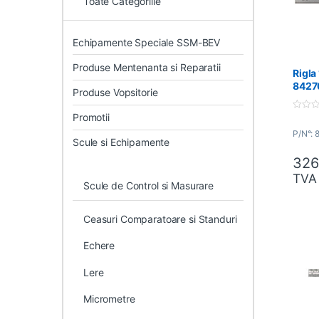
Toate Categoriile
Echipamente Speciale SSM-BEV
Produse Mentenanta si Reparatii
Rigla
8427
Produse Vopsitorie
Promotii
0
o
P/N°:
u
Scule si Echipamente
t
o
326
f
5
TVA
Scule de Control si Masurare
Ceasuri Comparatoare si Standuri
Echere
Lere
Micrometre