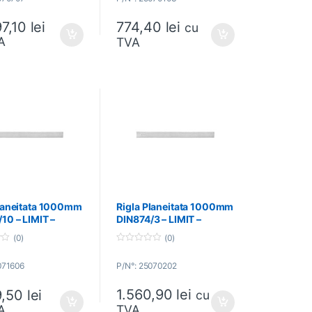
t
o
774,40
lei
97,10
lei
f
cu
5
A
TVA
Planeitata 1000mm
Rigla Planeitata 1000mm
10 – LIMIT –
DIN874/3 – LIMIT –
606
25070202
(0)
(0)
0
o
071606
P/N°: 25070202
u
t
o
1.560,90
lei
9,50
lei
f
cu
5
A
TVA