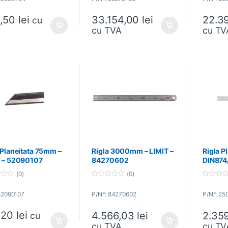
t
t
o
o
,50
lei
33.154,00
lei
22.3
f
f
cu
5
5
cu TVA
cu TV
 Planeitata 75mm –
Rigla 3000mm – LIMIT –
Rigla 
T – 52090107
84270602
DIN874/
25071
(0)
(0)
0
0
o
o
52090107
P/N°: 84270602
P/N°: 25
u
u
t
t
o
o
,20
lei
4.566,03
lei
2.35
f
f
cu
5
5
cu TVA
cu TV