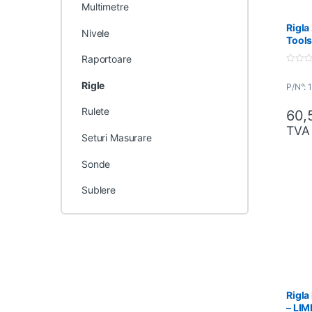
Multimetre
Rigl
Nivele
Tool
Raportoare
0
o
Rigle
P/N°: 
u
t
o
Rulete
60,
f
5
TVA
Seturi Masurare
Sonde
Sublere
Rigla
– LI