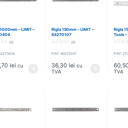
 1000mm – LIMIT –
Rigla 150mm – LIMIT –
Rigla 
0404
84270107
Tools 
(0)
(0)
0
0
o
o
 84270404
P/N°: 84270107
P/N°: 27
u
u
t
t
o
o
,70
lei
36,30
lei
60,5
f
f
cu
cu
5
5
TVA
TVA