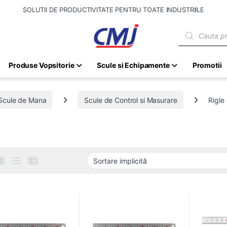
SOLUTII DE PRODUCTIVITATE PENTRU TOATE INDUSTRIILE
Products sear
Produse Vopsitorie
Scule si Echipamente
Promotii
Scule de Mana
Scule de Control si Masurare
Rigle