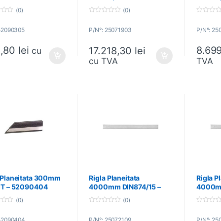
25071903
25070
(0)
(0)
0
0
o
o
 52090305
P/N°: 25071903
P/N°: 25
u
u
t
t
o
o
,80
lei
8.69
17.218,30
lei
f
f
cu
5
5
cu TVA
TVA
 Planeitata 300mm
Rigla Planeitata
Rigla P
MIT – 52090404
4000mm DIN874/15 –
4000mm
LIMIT – 25072109
LIMIT 
(0)
(0)
0
0
o
o
 52090404
P/N°: 25072109
P/N°: 25
u
u