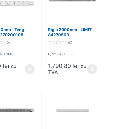
150mm – Teng
Rigla 2000mm – LIMIT –
– 270200108
84270503
(0)
(0)
0
o
0200108
P/N°: 84270503
u
t
o
0
lei
1.790,80
lei
f
cu
cu
5
TVA