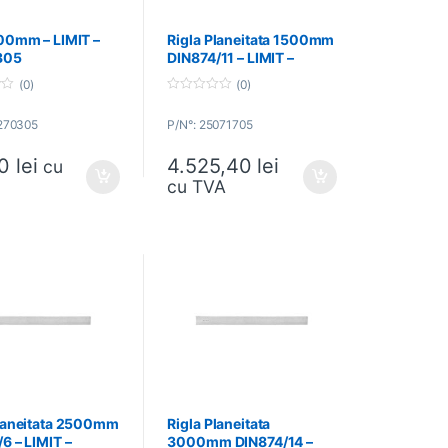
600mm – LIMIT –
Rigla Planeitata 1500mm
305
DIN874/11 – LIMIT –
25071705
(0)
(0)
0
o
4270305
P/N°: 25071705
u
t
o
10
lei
4.525,40
lei
f
cu
5
cu TVA
Planeitata 2500mm
Rigla Planeitata
6 – LIMIT –
3000mm DIN874/14 –