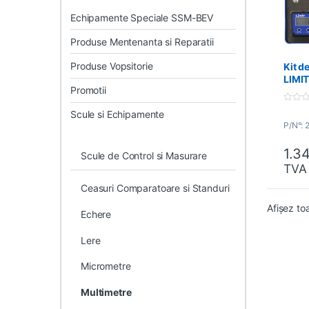
Echipamente Speciale SSM-BEV
Produse Mentenanta si Reparatii
Produse Vopsitorie
Kit d
LIMI
Promotii
0
Scule si Echipamente
o
P/N°: 
u
t
o
1.3
f
Scule de Control si Masurare
5
TVA
Ceasuri Comparatoare si Standuri
Afișez to
Echere
Lere
Micrometre
Multimetre