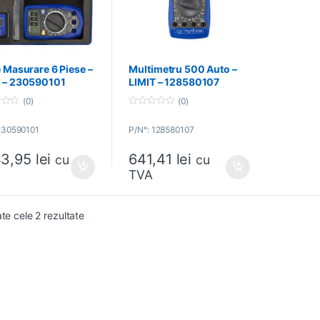
e Masurare 6 Piese –
Multimetru 500 Auto –
T – 230590101
LIMIT – 128580107
(0)
(0)
0
o
230590101
P/N°: 128580107
u
t
o
43,95
lei
641,41
lei
f
cu
cu
5
TVA
ate cele 2 rezultate