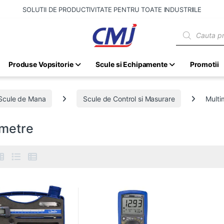
SOLUTII DE PRODUCTIVITATE PENTRU TOATE INDUSTRIILE
Products sear
Produse Vopsitorie
Scule si Echipamente
Promotii
Scule de Mana
Scule de Control si Masurare
Multi
imetre