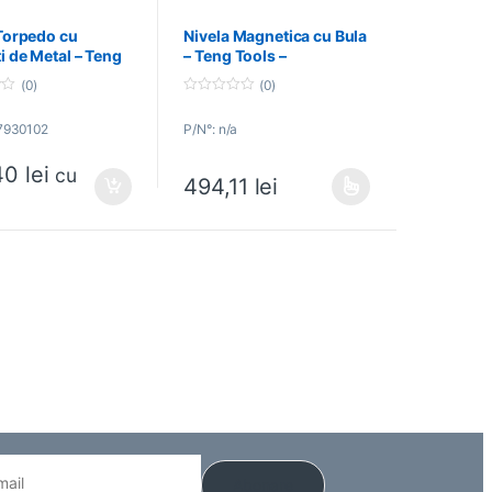
Torpedo cu
Nivela Magnetica cu Bula
 de Metal – Teng
– Teng Tools –
– 237930102
238000103
(0)
(0)
0
o
37930102
P/N°: n/a
u
t
o
40
lei
f
cu
494,11
lei
5
i.
ile pot fi alese în pagina produsului.
Acest produs are mai multe variații. Opțiunil