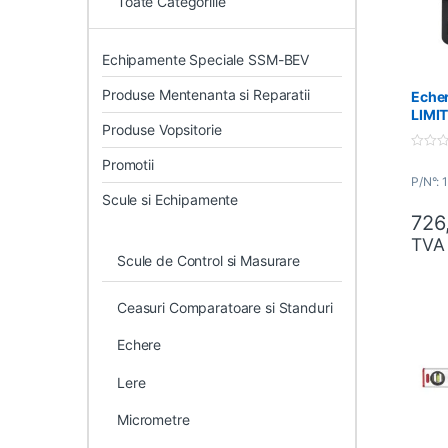
Toate Categoriile
Echipamente Speciale SSM-BEV
Produse Mentenanta si Reparatii
Echer
LIMI
Produse Vopsitorie
0
Promotii
o
P/N°: 
u
t
Scule si Echipamente
o
726
f
5
TVA
Scule de Control si Masurare
Ceasuri Comparatoare si Standuri
Echere
Lere
Micrometre