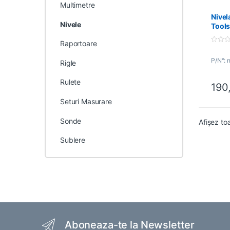
Multimetre
Nivel
Nivele
Tool
Raportoare
0
o
P/N°: 
u
Rigle
t
o
f
Rulete
190
5
Acest 
Seturi Masurare
Sonde
Afișez to
Sublere
Brands Carousel
Aboneaza-te la Newsletter