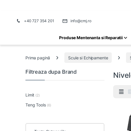
+40 727 354 201
info@cmj.ro
Produse Mentenanta si Reparatii
Prima pagină
Scule si Echipamente
Filtreaza dupa Brand
Nive
Limit
(2)
Teng Tools
(6)