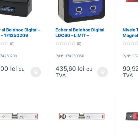
 si Boloboc Digital –
Echer si Boloboc Digital
Nivele 
T – 174250209
LDC60 – LIMIT –
Magneti
174250050
Tools 
(0)
(0)
0
0
o
o
174250209
P/N°: 174250050
P/N°: 2
u
u
t
t
o
o
,00
lei
435,60
lei
90,9
f
f
cu
cu
5
5
TVA
TVA