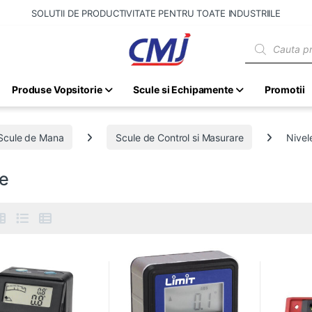
SOLUTII DE PRODUCTIVITATE PENTRU TOATE INDUSTRIILE
Products sear
Produse Vopsitorie
Scule si Echipamente
Promotii
Scule de Mana
Scule de Control si Masurare
Nivel
le