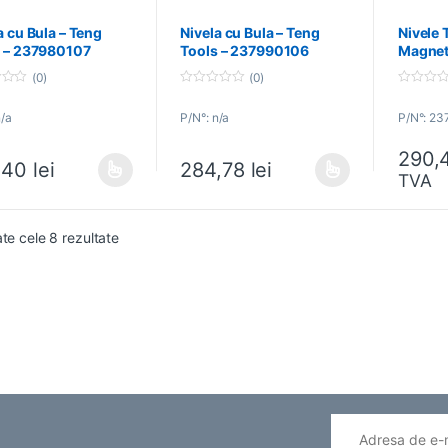
a cu Bula – Teng
Nivela cu Bula – Teng
Nivele 
s – 237980107
Tools – 237990106
Magneti
Tools 
(0)
(0)
0
0
o
o
n/a
P/N°: n/a
P/N°: 2
u
u
t
t
o
o
290,
f
f
,40
lei
284,78
lei
5
5
TVA
produs are mai multe variații. Opțiunile pot fi alese în pagina produsulu
Acest produs are mai multe variații. Opțiun
ate cele 8 rezultate