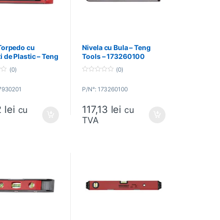
Torpedo cu
Nivela cu Bula – Teng
 de Plastic – Teng
Tools – 173260100
– 237930201
(0)
(0)
0
o
37930201
P/N°: 173260100
u
t
o
2
lei
117,13
lei
f
cu
cu
5
TVA