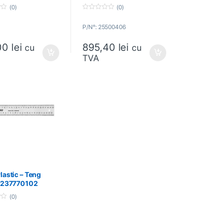
(0)
(0)
0
o
P/N°: 25500406
u
t
o
00
lei
895,40
lei
f
cu
cu
5
TVA
lastic – Teng
– 237770102
(0)