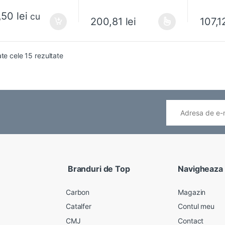
t
t
o
o
,50
lei
f
f
cu
200,81
lei
107,
5
5
Acest produs are mai multe variații. Opțiun
Acest pr
ate cele 15 rezultate
Branduri de Top
Navigheaza
Carbon
Magazin
Catalfer
Contul meu
CMJ
Contact