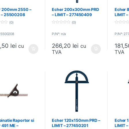
r 200mm 2550 –
Echer 200x300mm PRD
Echer 
T – 25500208
– LIMIT – 277450409
LIMIT 
(0)
(0)
0
0
o
o
25500208
P/N°: n/a
P/N°: 27
u
u
t
t
o
o
,50
lei
266,20
lei
181,
f
f
cu
cu
5
5
TVA
TVA
natie Raportor si
Echer 120x150mm PRD –
Echer 
 491 ME –
LIMIT – 277450201
LIMIT 