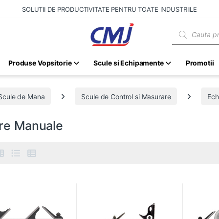
SOLUTII DE PRODUCTIVITATE PENTRU TOATE INDUSTRIILE
Products sear
Produse Vopsitorie
Scule si Echipamente
Promotii
Scule de Mana
Scule de Control si Masurare
Ech
re Manuale