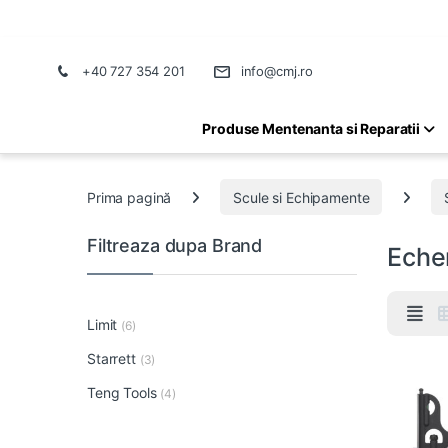
+40 727 354 201
info@cmj.ro
Produse Mentenanta si Reparatii
Prima pagină
Scule si Echipamente
Filtreaza dupa Brand
Eche
Limit
(6)
Starrett
(3)
Teng Tools
(4)