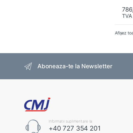
t
o
786
f
5
TVA
Afișez to
Brands Carousel
Aboneaza-te la Newsletter
Informatii suplimentare la:
+40 727 354 201