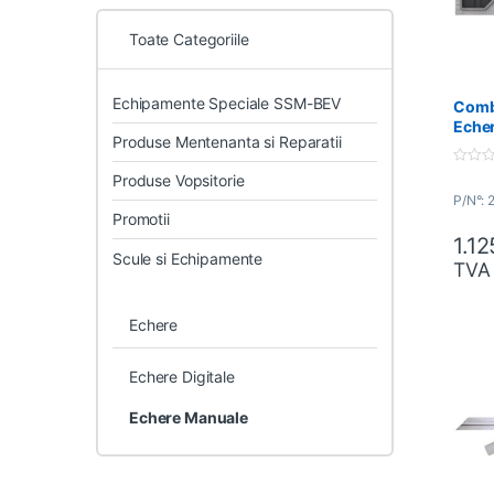
Toate Categoriile
Echipamente Speciale SSM-BEV
Combi
Echer
Produse Mentenanta si Reparatii
2668
0
Produse Vopsitorie
o
P/N°: 
u
t
Promotii
o
1.1
f
5
Scule si Echipamente
TVA
Echere
Echere Digitale
Echere Manuale