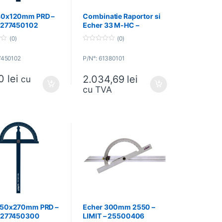
80x120mm PRD –
Combinatie Raportor si
– 277450102
Echer 33 M-HC –
STARRETT – 61380101
(0)
(0)
0
o
7450102
P/N°: 61380101
u
t
o
50
lei
2.034,69
lei
f
cu
5
cu TVA
150x270mm PRD –
Echer 300mm 2550 –
– 277450300
LIMIT – 25500406