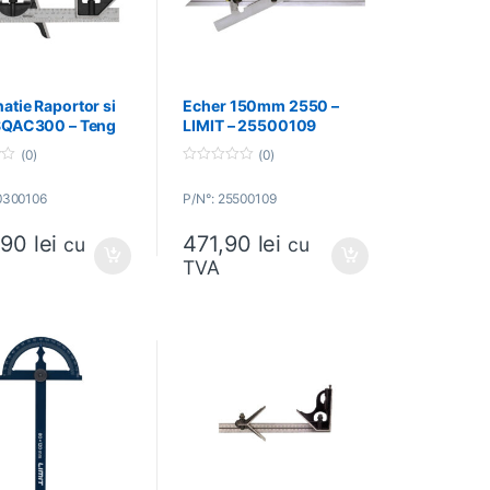
tie Raportor si
Echer 150mm 2550 –
SQAC300 – Teng
LIMIT – 25500109
– 270300106
(0)
(0)
0
o
0300106
P/N°: 25500109
u
t
o
1,90
lei
471,90
lei
f
cu
cu
5
TVA