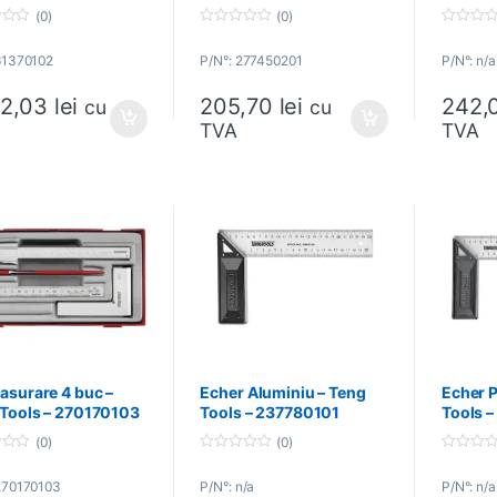
RETT – 61370102
(0)
(0)
0
0
o
o
61370102
P/N°: 277450201
P/N°: n/a
u
u
t
t
o
o
42,03
lei
205,70
lei
242,
f
f
cu
cu
5
5
TVA
TVA
asurare 4 buc –
Echer Aluminiu – Teng
Echer P
 Tools – 270170103
Tools – 237780101
Tools 
(0)
(0)
0
0
o
o
270170103
P/N°: n/a
P/N°: n/a
u
u