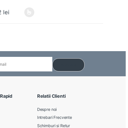
12
lei
ile pot fi alese în pagina produsului.
odus are mai multe variații. Opțiunile pot fi alese în pagina produsului.
 Rapid
Relatii Clienti
Despre noi
Intrebari Frecvente
Schimburi si Retur