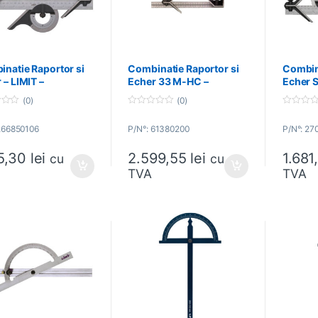
natie Raportor si
Combinatie Raportor si
Combina
 – LIMIT –
Echer 33 M-HC –
Echer 
50106
STARRETT – 61380200
Tools 
(0)
(0)
0
0
o
o
266850106
P/N°: 61380200
P/N°: 27
u
u
t
t
o
o
25,30
lei
2.599,55
lei
1.68
f
f
cu
cu
5
5
TVA
TVA