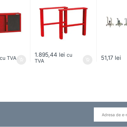
1.895,44
lei
cu
51,17
lei
cu TVA
TVA
ese în pagina produsului.
Acest produs ar