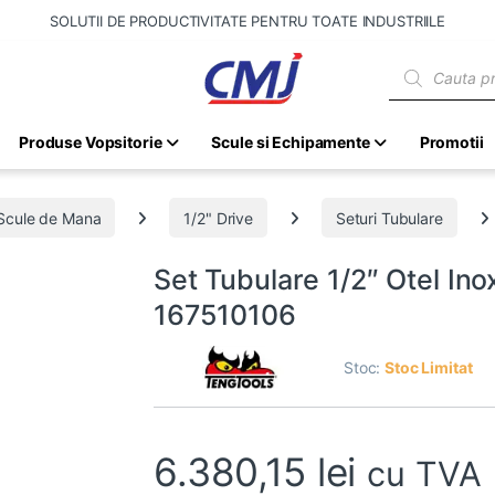
SOLUTII DE PRODUCTIVITATE PENTRU TOATE INDUSTRIILE
Products sear
Produse Vopsitorie
Scule si Echipamente
Promotii
Scule de Mana
1/2" Drive
Seturi Tubulare
Set Tubulare 1/2″ Otel Ino
167510106
Stoc:
Stoc Limitat
6.380,15
lei
cu TVA