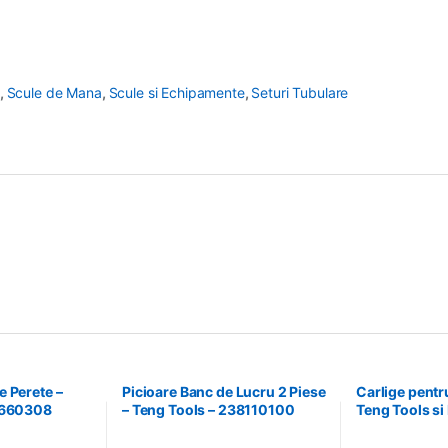
,
Scule de Mana
,
Scule si Echipamente
,
Seturi Tubulare
 Perete –
Picioare Banc de Lucru 2 Piese
Carlige pentru
4660308
– Teng Tools – 238110100
Teng Tools si
Teng Tools –