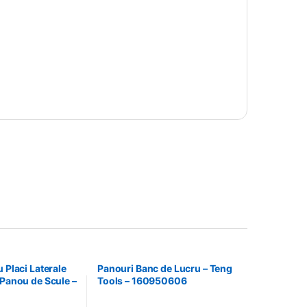
 Placi Laterale
Panouri Banc de Lucru – Teng
 Panou de Scule –
Tools – 160950606
 69940708