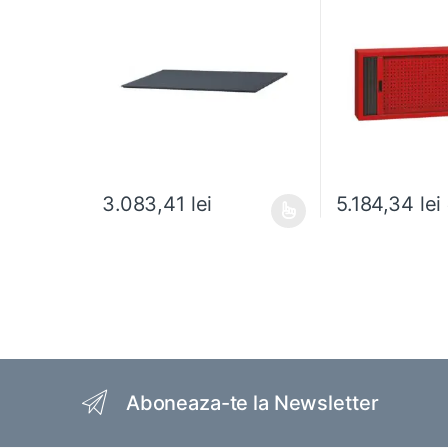
5.184,34
lei
3.083,41
lei
Acest produs are mai multe variații. Opțiunile pot fi al
Brands Carousel
Aboneaza-te la Newsletter