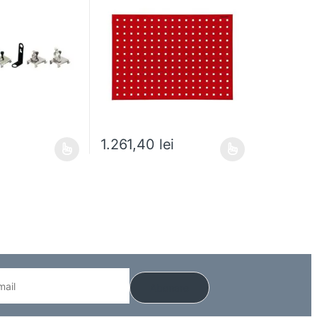
1.261,40
lei
e mai multe variații. Opțiunile pot fi alese în pagina produsului.
Acest produs are mai multe variații. Opțiunile pot