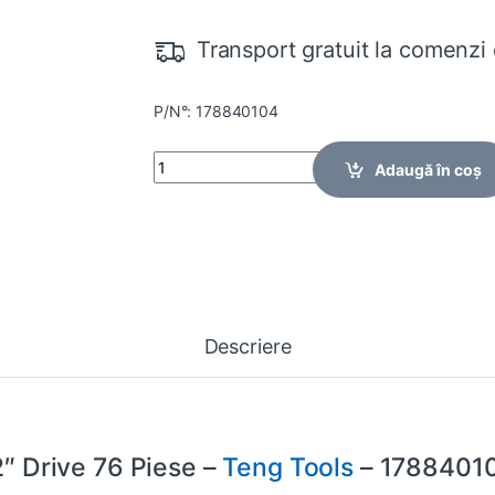
Transport gratuit la comenzi 
P/N°: 178840104
Quantity
Adaugă în coș
Descriere
2″ Drive 76 Piese –
Teng Tools
– 1788401