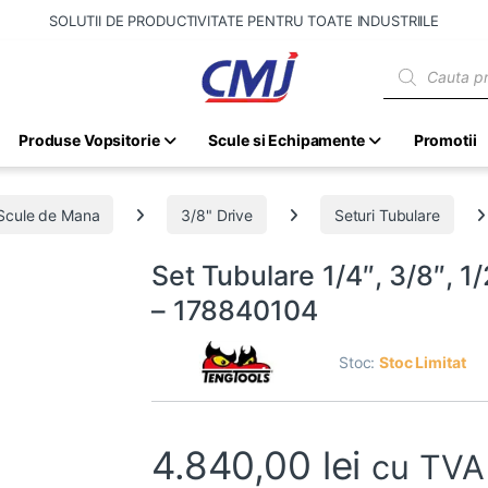
SOLUTII DE PRODUCTIVITATE PENTRU TOATE INDUSTRIILE
Products sear
Produse Vopsitorie
Scule si Echipamente
Promotii
Scule de Mana
3/8" Drive
Seturi Tubulare
Set Tubulare 1/4″, 3/8″, 1
– 178840104
Stoc:
Stoc Limitat
4.840,00
lei
cu TVA