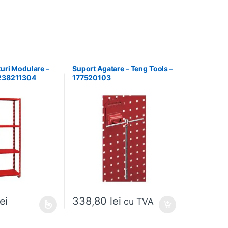
turi Modulare –
Suport Agatare – Teng Tools –
 238211304
177520103
338,80
lei
lei
cu TVA
e mai multe variații. Opțiunile pot fi alese în pagina produsului.