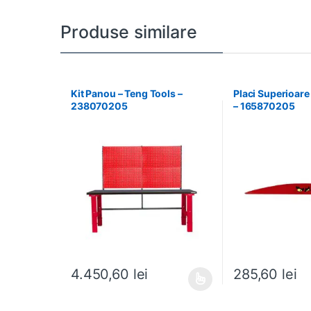
Produse similare
Kit Panou – Teng Tools –
Placi Superioare
238070205
– 165870205
4.450,60
lei
285,60
lei
Acest produs are mai multe variații. Opțiunile pot fi al
Acest produs are m