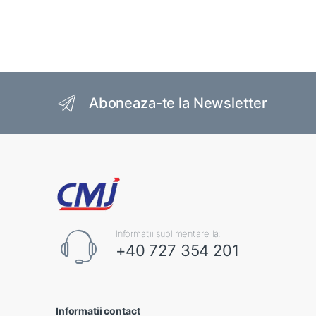
Brands Carousel
Aboneaza-te la Newsletter
Informatii suplimentare la:
+40 727 354 201
Informatii contact