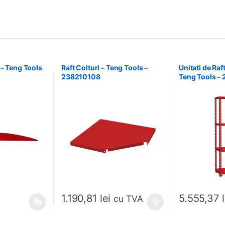
 – Teng Tools
Raft Colturi – Teng Tools –
Unitati de Raf
238210108
Teng Tools –
1.190,81
lei
5.555,37
cu TVA
ese în pagina produsului.
ai multe variații. Opțiunile pot fi alese în pagina produsului.
Acest produs ar