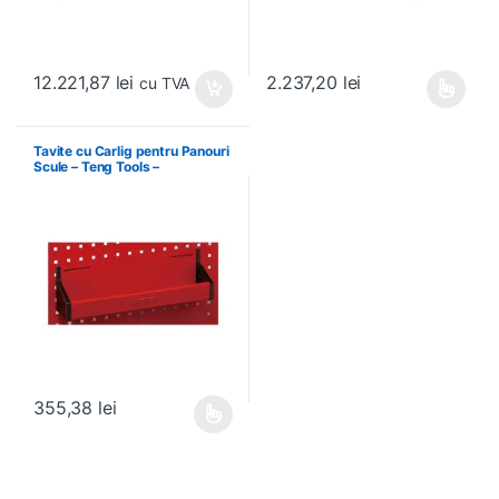
12.221,87
lei
2.237,20
lei
cu TVA
Acest produs are mai multe variați
Tavite cu Carlig pentru Panouri
Scule – Teng Tools –
174630301
355,38
lei
Acest produs are mai multe variații. Opțiunile pot fi alese în pagin