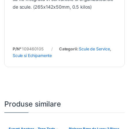
de scule. (265x142x50mm, 0.5 kilos)
P/N°
109460105
Categorii:
Scule de Service
,
Scule si Echipamente
Produse similare
Suport Agatare – Teng Tools –
Picioare Banc de Lucru 2 Piese