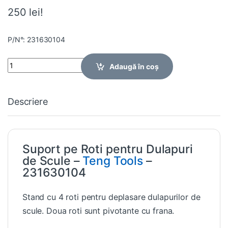
250 lei!
P/N°: 231630104
Quantity
Adaugă în coș
Descriere
Suport pe Roti pentru Dulapuri
de Scule –
Teng Tools
–
231630104
Stand cu 4 roti pentru deplasare dulapurilor de
scule. Doua roti sunt pivotante cu frana.