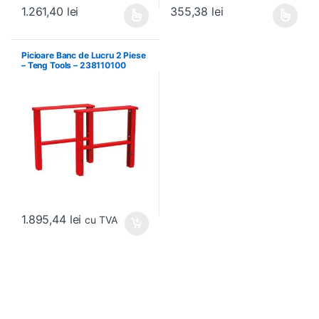
1.261,40
lei
355,38
lei
Acest produs are mai multe variații. Opțiunile pot fi alese în pagin
Acest produs are mai multe variați
Picioare Banc de Lucru 2 Piese
– Teng Tools – 238110100
1.895,44
lei
cu TVA