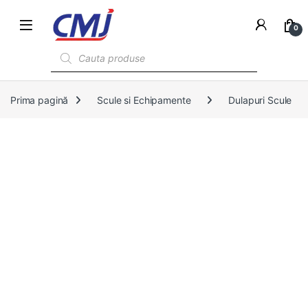
0
Products search
Prima pagină
Scule si Echipamente
Dulapuri Scule