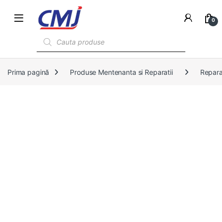
0
Products search
Prima pagină
Produse Mentenanta si Reparatii
Reparat