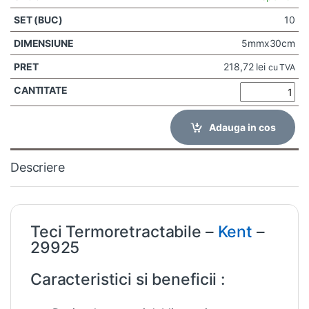
10
5mmx30cm
218,72
lei
cu TVA
Adauga in cos
Descriere
Teci Termoretractabile –
Kent
–
29925
Caracteristici si beneficii :