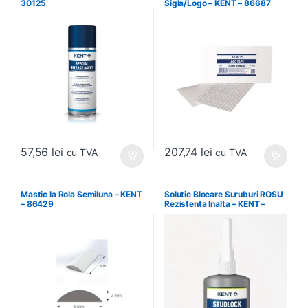
30125
Sigla/Logo – KENT – 86687
57,56
lei
207,74
lei
cu TVA
cu TVA
Mastic la Rola Semiluna – KENT
Solutie Blocare Suruburi ROSU
– 86429
Rezistenta Inalta – KENT –
86540