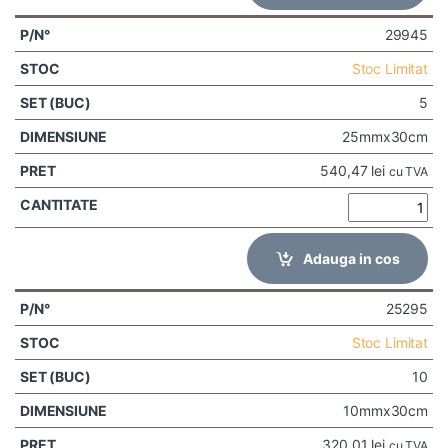
29945
Stoc Limitat
5
25mmx30cm
540,47
lei
cu TVA
Adauga in cos
25295
Stoc Limitat
10
10mmx30cm
320,01
lei
cu TVA