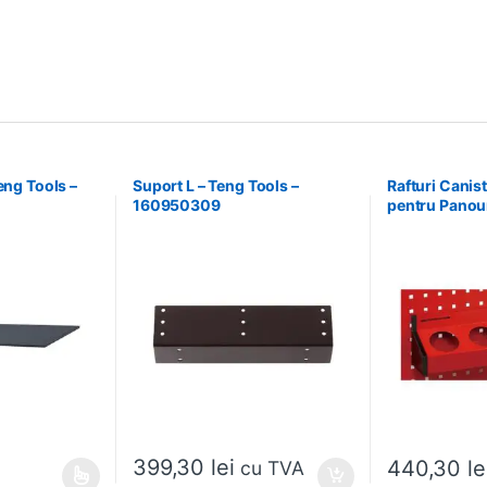
eng Tools –
Suport L – Teng Tools –
Rafturi Canis
160950309
pentru Panour
Tools – 1746
399,30
lei
440,30
le
cu TVA
ese în pagina produsului.
ai multe variații. Opțiunile pot fi alese în pagina produsului.
Acest produs ar