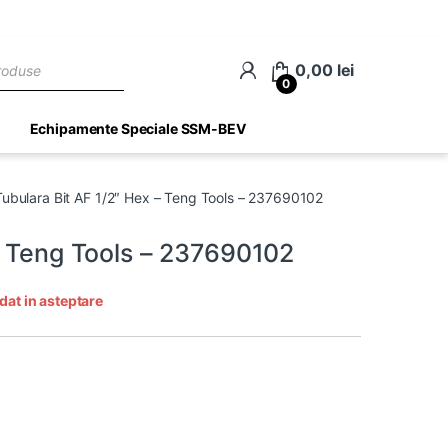
ch
0,00
lei
0
Echipamente Speciale SSM-BEV
Tubulara Bit AF 1/2″ Hex – Teng Tools – 237690102
– Teng Tools – 237690102
dat in asteptare