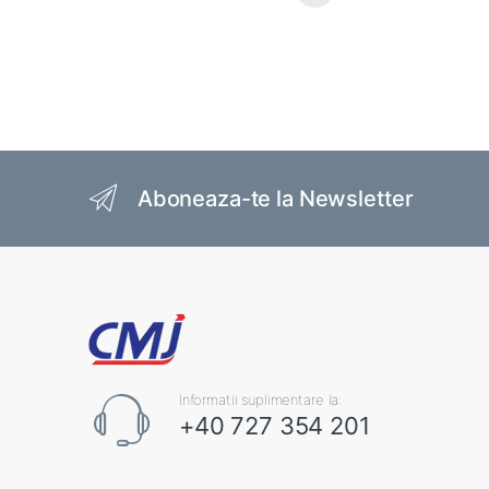
Brands Carousel
Aboneaza-te la Newsletter
Informatii suplimentare la:
+40 727 354 201