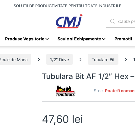
SOLUTII DE PRODUCTIVITATE PENTRU TOATE INDUSTRIILE
Products sear
Produse Vopsitorie
Scule si Echipamente
Promotii
Scule de Mana
1/2" Drive
Tubulare Bit
Tubulara Bit AF 1/2″ Hex 
Stoc:
Poate fi coman
47,60
lei