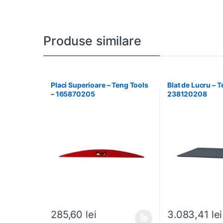
Produse similare
Placi Superioare – Teng Tools
Blat de Lucru – T
– 165870205
238120208
285,60
lei
3.083,41
lei
Acest produs are mai multe variații. Opțiunile pot fi al
Acest produs are m