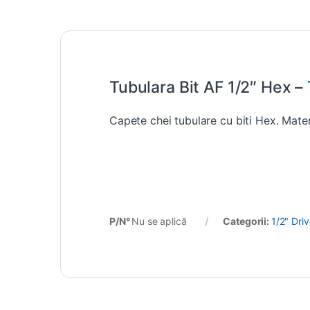
Tubulara Bit AF 1/2″ Hex –
Capete chei tubulare cu biti Hex. Mate
P/N°
Nu se aplică
Categorii:
1/2" Dri