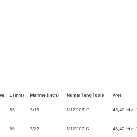
ive
L (mm)
Marime (inch)
Numar Teng Tools
Pret
55
3/16
M121106-C
48,40
lei
cu
55
7/32
M121107-C
48,40
lei
cu