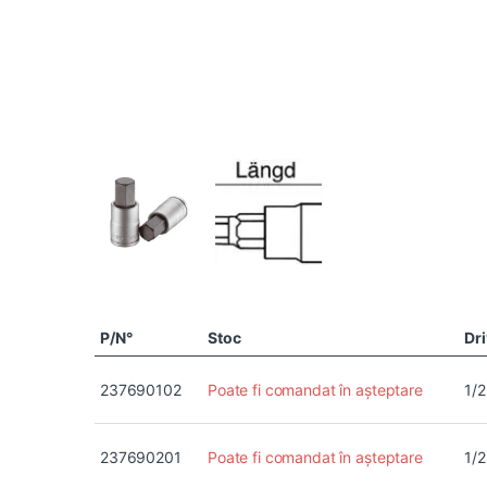
P/N°
Stoc
Dr
237690102
Poate fi comandat în așteptare
1/2
237690201
Poate fi comandat în așteptare
1/2