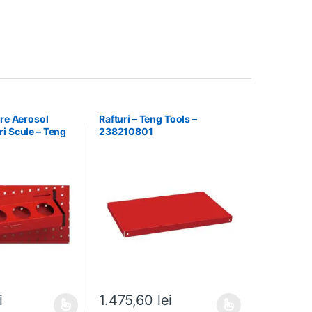
tre Aerosol
Rafturi – Teng Tools –
i Scule – Teng
238210801
20302
i
1.475,60
lei
e mai multe variații. Opțiunile pot fi alese în pagina produsului.
Acest produs are mai multe variații. Opțiunile pot