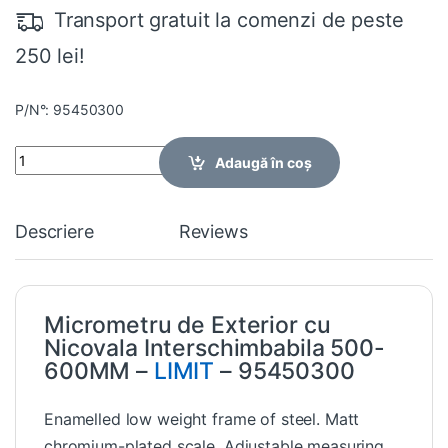
Transport gratuit la comenzi de peste
250 lei!
P/N°: 95450300
Quantity
Adaugă în coș
Descriere
Reviews
Micrometru de Exterior cu
Nicovala Interschimbabila 500-
600MM –
LIMIT
– 95450300
Enamelled low weight frame of steel. Matt
chromium-plated scale. Adjustable measuring