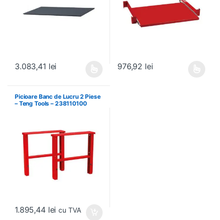
3.083,41
lei
976,92
lei
Acest produs are mai multe variații. Opțiunile pot fi alese în pagin
Acest produs are mai multe variați
Picioare Banc de Lucru 2 Piese
– Teng Tools – 238110100
1.895,44
lei
cu TVA