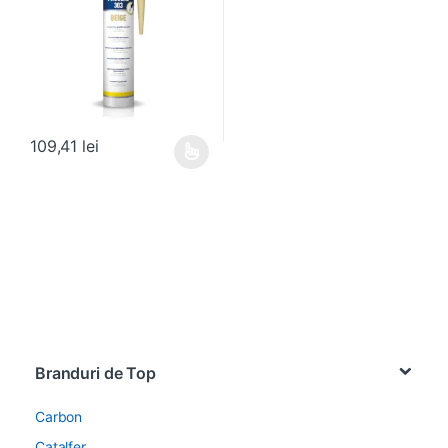
109,41
lei
Acest produs are mai multe variații. Opțiunile pot fi alese în pagin
Brands Carousel
Branduri de Top
Carbon
Catalfer