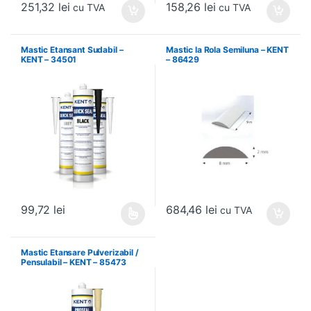
251,32
lei
158,26
lei
cu TVA
cu TVA
Mastic Etansant Sudabil –
Mastic la Rola Semiluna – KENT
KENT – 34501
– 86429
684,46
lei
99,72
lei
cu TVA
Acest produs are mai multe variații. Opțiunile pot fi alese în pagin
Mastic Etansare Pulverizabil /
Pensulabil – KENT – 85473