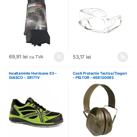
69,91
lei
53,17
lei
cu TVA
Acest produs are mai multe variați
Incaltaminte Hurricane S3 –
Casti Protectie Tactice/Trageri
GIASCO – 3R171V
– PELTOR – 466100093