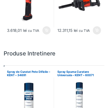
3.618,01
lei
12.311,15
lei
cu TVA
cu TVA
Produse Intretinere
Spray de Curatat Pete Dificile –
Spray Spuma Curatare
KENT – 34691
Universala – KENT – 60071