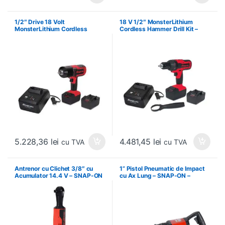
1/2″ Drive 18 Volt
18 V 1/2″ MonsterLithium
MonsterLithium Cordless
Cordless Hammer Drill Kit –
Impact Wrench (Europe/ United
Pistol 1/2″ de Gaurit cu
Kingdom) – Pistol de Impact cu
Percutie, Acumulator 18 V
Acumulator 18V, Hex 1/2″
5.228,36
lei
4.481,45
lei
cu TVA
cu TVA
Antrenor cu Clichet 3/8″ cu
1” Pistol Pneumatic de Impact
Acumulator 14.4 V – SNAP-ON
cu Ax Lung – SNAP-ON –
– CTR761CU2
PT1800AL