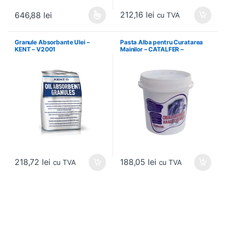
212,16
lei
646,88
lei
cu TVA
Acest produs are mai multe variații. Opțiunile pot fi alese în pagin
Granule Absorbante Ulei –
Pasta Alba pentru Curatarea
KENT – V2001
Mainilor – CATALFER –
PLM01.2.42
218,72
lei
188,05
lei
cu TVA
cu TVA