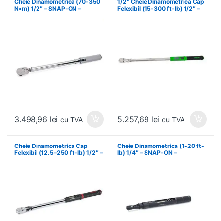
Cheie Dinamometrica (70-350
1/2″ Cheie Dinamometrica Cap
N•m) 1/2″ – SNAP-ON –
Felexibil (15-300 ft-lb) 1/2″ –
QD3RN350A
SNAP-ON – ATECH3F300GB
3.498,96
lei
5.257,69
lei
cu TVA
cu TVA
Cheie Dinamometrica Cap
Cheie Dinamometrica (1-20 ft-
Felexibil (12.5–250 ft-lb) 1/2″ –
lb) 1/4″ – SNAP-ON –
SNAP-ON – ATECH3F250VR
CTECHL1R240A