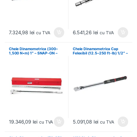
7.324,98
lei
6.541,26
lei
cu TVA
cu TVA
Cheie Dinamometrica (300–
Cheie Dinamometrica Cap
1,500 N•m) 1″ – SNAP-ON –
Felexibil (12.5–250 ft-lb) 1/2″ –
QD5RN1500A
SNAP-ON – ATECH3FR250B
19.346,09
lei
5.091,08
lei
cu TVA
cu TVA