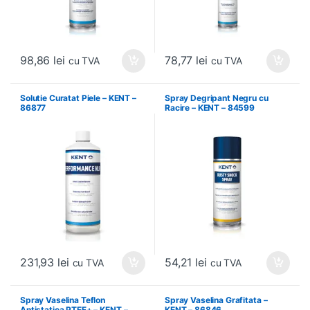
98,86
lei
78,77
lei
cu TVA
cu TVA
Solutie Curatat Piele – KENT –
Spray Degripant Negru cu
86877
Racire – KENT – 84599
231,93
lei
54,21
lei
cu TVA
cu TVA
Spray Vaselina Teflon
Spray Vaselina Grafitata –
Antistatica PTEF+ – KENT –
KENT – 86846