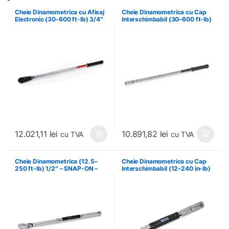
Cheie Dinamometrica cu Afisaj
Cheie Dinamometrica cu Cap
Electronic (30-600 ft-lb) 3/4″
Interschimbabil (30–600 ft-lb)
– SNAP-ON – ATECH4RS600
– SNAP-ON – CTECH4Z600A
12.021,11
lei
10.891,82
lei
cu TVA
cu TVA
Cheie Dinamometrica (12.5–
Cheie Dinamometrica cu Cap
250 ft-lb) 1/2″ – SNAP-ON –
Interschimbabil (12–240 in-lb)
CTECH3FR250A
– SNAP-ON – CTECH1JM240