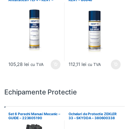
86720
105,28
lei
112,11
lei
cu TVA
cu TVA
Echipamente Protectie
Set 6 Perechi Manusi Mecanic –
Ochelari de Protectie ZEKLER
GUIDE – 223605190
33 – SKYDDA – 380600338